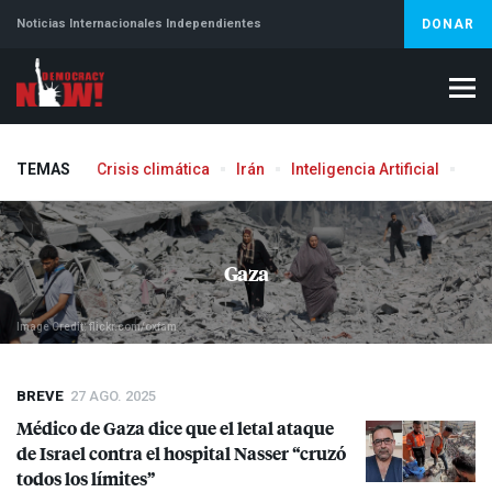
Noticias Internacionales Independientes
DONAR
TEMAS
Crisis climática
Irán
Inteligencia Artificial
Líb
Gaza
Image Credit: flickr.com/oxfam
BREVE
27 AGO. 2025
Médico de Gaza dice que el letal ataque
de Israel contra el hospital Nasser “cruzó
todos los límites”