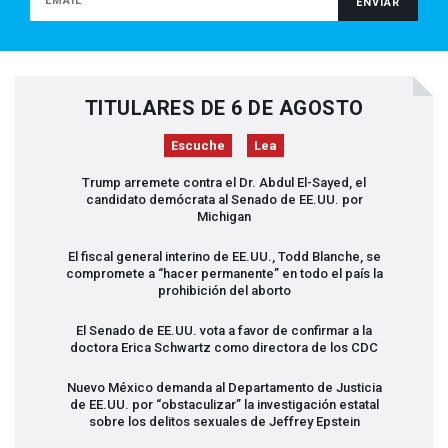
TITULARES DE 6 DE AGOSTO
Escuche
Lea
Trump arremete contra el Dr. Abdul El-Sayed, el
candidato demócrata al Senado de EE.UU. por
Michigan
El fiscal general interino de EE.UU., Todd Blanche, se
compromete a “hacer permanente” en todo el país la
prohibición del aborto
El Senado de EE.UU. vota a favor de confirmar a la
doctora Erica Schwartz como directora de los
CDC
Nuevo México demanda al Departamento de Justicia
de EE.UU. por “obstaculizar” la investigación estatal
sobre los delitos sexuales de Jeffrey Epstein