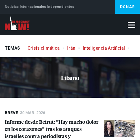
Noticias Internacionales Independientes
DONAR
TEMAS
Crisis climática
Irán
Inteligencia Artificial
Líb
Aborto
Líbano
BREVE
30 MAR. 2026
Informe desde Beirut: “Hay mucho dolor
en los corazones” tras los ataques
israelíes contra periodistas y