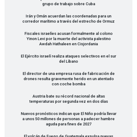
grupo de trabajo sobre Cuba
Irán y Omán acuerdan las coordenadas para un
corredor marítimo a través del estrecho de Ormuz
Fiscales israelíes acusan formalmente al colono
Yinon Levi por la muerte del activista palestino
Awdah Hathaleen en Cisjordania
El Ejército israelí realiza ataques selectivos en el sur
del Líbano
El director de una empresa rusa de fabricación de
drones resulta gravemente herido en un atentado
con coche bomba
Austria bate su récord nacional de altas
temperaturas por segunda vez en dos días
Nuevos pronósticos indican que El Niño podría llevar
a unos 50 millones de personas a padecer hambre
aguda para fines de 2027
El volcán de Fuego de Guatemala expulsa nuevas