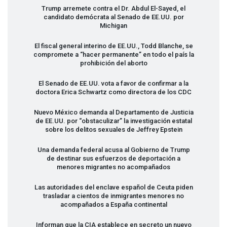
Trump arremete contra el Dr. Abdul El-Sayed, el
candidato demócrata al Senado de EE.UU. por
Michigan
El fiscal general interino de EE.UU., Todd Blanche, se
compromete a “hacer permanente” en todo el país la
prohibición del aborto
El Senado de EE.UU. vota a favor de confirmar a la
doctora Erica Schwartz como directora de los
CDC
Nuevo México demanda al Departamento de Justicia
de EE.UU. por “obstaculizar” la investigación estatal
sobre los delitos sexuales de Jeffrey Epstein
Una demanda federal acusa al Gobierno de Trump
de destinar sus esfuerzos de deportación a
menores migrantes no acompañados
Las autoridades del enclave español de Ceuta piden
trasladar a cientos de inmigrantes menores no
acompañados a España continental
Informan que la
CIA
establece en secreto un nuevo