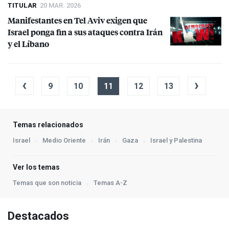
TITULAR
20 MAR. 2026
Manifestantes en Tel Aviv exigen que
Israel ponga fin a sus ataques contra Irán
y el Líbano
‹
›
9
10
11
12
13
Temas relacionados
Israel
Medio Oriente
Irán
Gaza
Israel y Palestina
Ver los temas
Temas que son noticia
Temas A-Z
Destacados