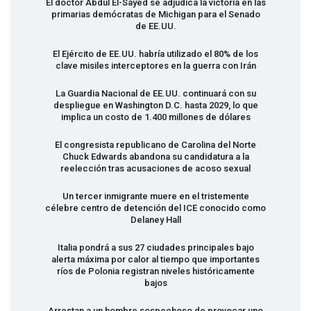
El doctor Abdul El-Sayed se adjudica la victoria en las
primarias demócratas de Michigan para el Senado
de EE.UU.
El Ejército de EE.UU. habría utilizado el 80% de los
clave misiles interceptores en la guerra con Irán
La Guardia Nacional de EE.UU. continuará con su
despliegue en Washington D.C. hasta 2029, lo que
implica un costo de 1.400 millones de dólares
El congresista republicano de Carolina del Norte
Chuck Edwards abandona su candidatura a la
reelección tras acusaciones de acoso sexual
Un tercer inmigrante muere en el tristemente
célebre centro de detención del
ICE
conocido como
Delaney Hall
Italia pondrá a sus 27 ciudades principales bajo
alerta máxima por calor al tiempo que importantes
ríos de Polonia registran niveles históricamente
bajos
Arrestan a un hombre sospechoso de provocar uno