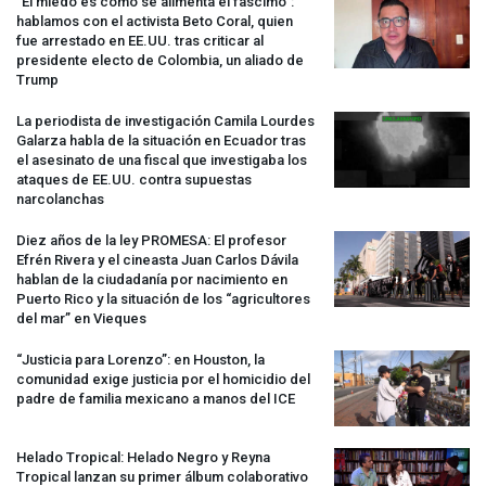
“El miedo es como se alimenta el fascimo”:
hablamos con el activista Beto Coral, quien
fue arrestado en EE.UU. tras criticar al
presidente electo de Colombia, un aliado de
Trump
La periodista de investigación Camila Lourdes
Galarza habla de la situación en Ecuador tras
el asesinato de una fiscal que investigaba los
ataques de EE.UU. contra supuestas
narcolanchas
Diez años de la ley
PROMESA
: El profesor
Efrén Rivera y el cineasta Juan Carlos Dávila
hablan de la ciudadanía por nacimiento en
Puerto Rico y la situación de los “agricultores
del mar” en Vieques
“Justicia para Lorenzo”: en Houston, la
comunidad exige justicia por el homicidio del
padre de familia mexicano a manos del
ICE
Helado Tropical: Helado Negro y Reyna
Tropical lanzan su primer álbum colaborativo