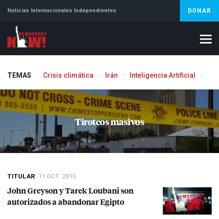
Noticias Internacionales Independientes
DONAR
TEMAS
Crisis climática
Irán
Inteligencia Artificial
Líb
Tiroteos masivos
TITULAR
11 OCT. 2013
John Greyson y Tarek Loubani son
autorizados a abandonar Egipto