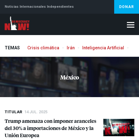
Noticias Internacionales Independientes
DONAR
TEMAS
Crisis climática
Irán
Inteligencia Artificial
Líb
Aborto
México
TITULAR
14 JUL. 2025
Trump amenaza con imponer aranceles
del 30% a importaciones de México y la
Unión Europea