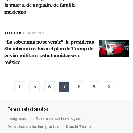
la muerte de un padre de familia
mexicano
TITULAR
05 MAY. 2025
“La soberanía no se vende”: la presidenta
Sheinbaum rechaza el plan de Trump de
enviar militares estadounidenses a
México
‹
›
5
6
7
8
9
Temas relacionados
Inmigración
Guerra contra las drogas
Derechos de los inmigrantes
Donald Trump