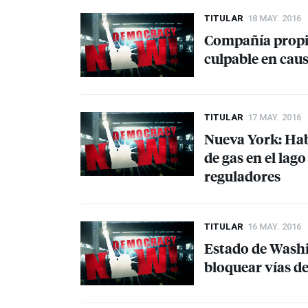
TITULAR
18 MAY. 2016
Compañía propie
culpable en cau
TITULAR
17 MAY. 2016
Nueva York: Hab
de gas en el lag
reguladores
TITULAR
16 MAY. 2016
Estado de Washi
bloquear vías de