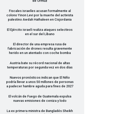
de Ormuz
Fiscales israelíes acusan formalmente al
colono Yinon Levi por la muerte del activista
palestino Awdah Hathaleen en Cisjordania
El Ejército israelí realiza ataques selectivos
en el sur del Líbano
El director de una empresa rusa de
fabricación de drones resulta gravemente
herido en un atentado con coche bomba
Austria bate su récord nacional de altas
temperaturas por segunda vez en dos días
Nuevos pronósticos indican que El Niño
podría llevar a unos 50 millones de personas
a padecer hambre aguda para fines de 2027
El volcán de Fuego de Guatemala expulsa
nuevas emisiones de ceniza y lodo
La ex primera ministra de Bangladés Sheikh