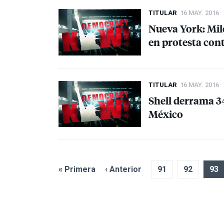
TITULAR
16 MAY. 2016
Nueva York: Mil
en protesta con
TITULAR
16 MAY. 2016
Shell derrama 34
México
« Primera
‹ Anterior
91
92
93