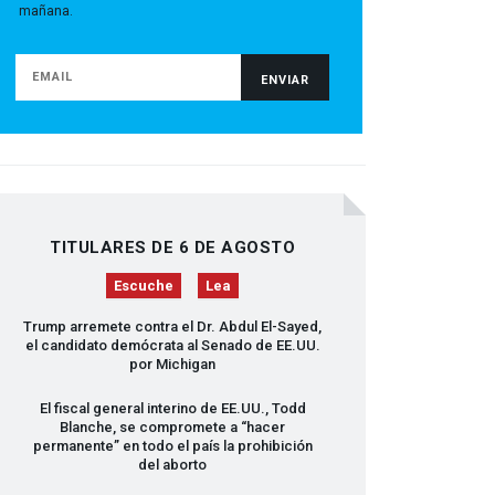
mañana.
TITULARES DE 6 DE AGOSTO
Escuche
Lea
Trump arremete contra el Dr. Abdul El-Sayed,
el candidato demócrata al Senado de EE.UU.
por Michigan
El fiscal general interino de EE.UU., Todd
Blanche, se compromete a “hacer
permanente” en todo el país la prohibición
del aborto