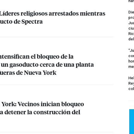
na
Líderes religiosos arrestados mientras
Die
pro
ucto de Spectra
Jua
ciu
Ric
del
“Ju
tensifican el bloqueo de la
com
hom
 un gasoducto cerca de una planta
me
fueras de Nueva York
Hel
Rey
col
 York: Vecinos inician bloqueo
 detener la construcción del