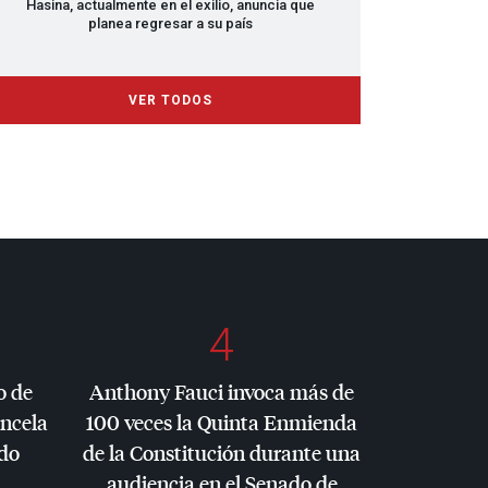
Hasina, actualmente en el exilio, anuncia que
planea regresar a su país
VER TODOS
4
o de
Anthony Fauci invoca más de
ancela
100 veces la Quinta Enmienda
do
de la Constitución durante una
audiencia en el Senado de