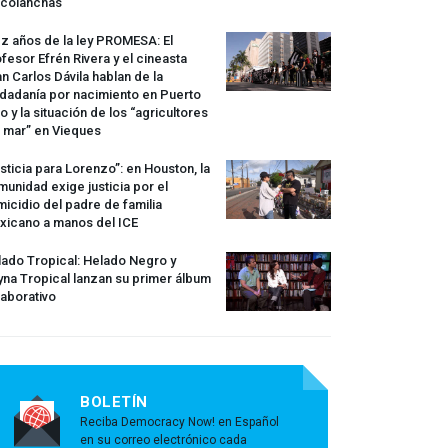
rcolanchas
z años de la ley
PROMESA
: El
fesor Efrén Rivera y el cineasta
n Carlos Dávila hablan de la
dadanía por nacimiento en Puerto
o y la situación de los “agricultores
 mar” en Vieques
sticia para Lorenzo”: en Houston, la
unidad exige justicia por el
icidio del padre de familia
xicano a manos del
ICE
ado Tropical: Helado Negro y
na Tropical lanzan su primer álbum
aborativo
BOLETÍN
Reciba Democracy Now! en Español
en su correo electrónico cada