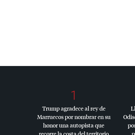
1
Trump agradece al rey de
L
Marruecos por nombrar en su
Odis
honor una autopista que
por
recorre la costa del territorio
p