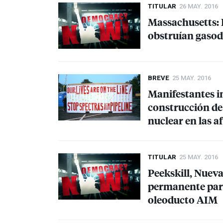
TITULAR
26 MAY. 2016
Massachusetts: 
obstruían gasod
BREVE
25 MAY. 2016
Manifestantes in
construcción de
nuclear en las a
TITULAR
25 MAY. 2016
Peekskill, Nueva
permanente para
oleoducto
AIM