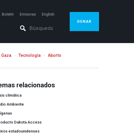
Boletín
Emisoras
English
DONAR
Gaza
Tecnología
Aborto
emas relacionados
sis climática
dio Ambiente
dígenas
eoducto Dakota Access
tivos estadounidenses