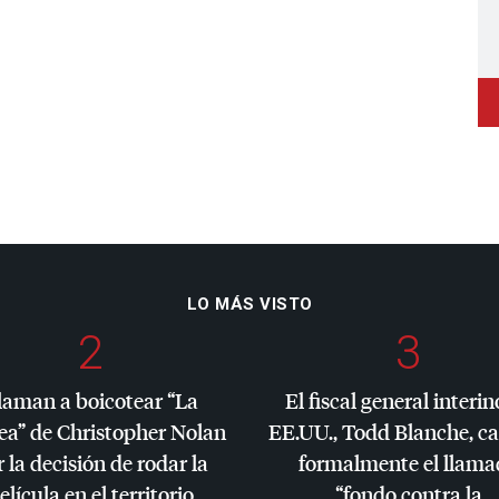
LO MÁS VISTO
2
3
laman a boicotear “La
El fiscal general interin
ea” de Christopher Nolan
EE.UU., Todd Blanche, c
 la decisión de rodar la
formalmente el llama
elícula en el territorio
“fondo contra la