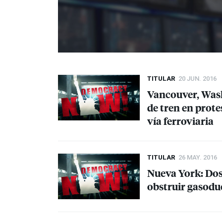
TITULAR
20 JUN. 2016
Vancouver, Wash
de tren en prote
vía ferroviaria
TITULAR
26 MAY. 2016
Nueva York: Dos
obstruir gasod