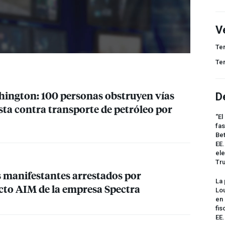
V
Te
Te
ington: 100 personas obstruyen vías
D
sta contra transporte de petróleo por
“El
fas
Bet
EE.
ele
Tr
 manifestantes arrestados por
La 
ucto
AIM
de la empresa Spectra
Lou
en 
fis
EE