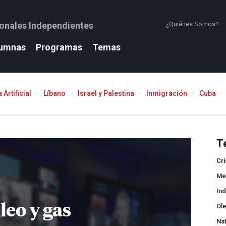
ionales Independientes
¿Quiénes Somos?
umnas
Programas
Temas
 Artificial
Líbano
Israel y Palestina
Inmigración
Cuba
T
Cri
Me
In
leo y gas
Ol
Na