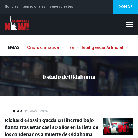
Noticias Internacionales Independientes
DONAR
TEMAS
Crisis climática
Irán
Inteligencia Artificial
Líb
Estado de Oklahoma
TITULAR
15 MAY. 2026
Richard Glossip queda en libertad bajo
fianza tras estar casi 30 años en la lista de
los condenados a muerte de Oklahoma