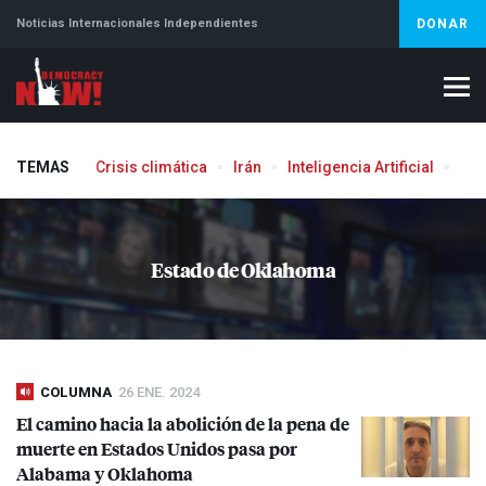
Noticias Internacionales Independientes
DONAR
TEMAS
Crisis climática
Irán
Inteligencia Artificial
Líb
Aborto
Estado de Oklahoma
COLUMNA
26 ENE. 2024
El camino hacia la abolición de la pena de
muerte en Estados Unidos pasa por
Alabama y Oklahoma