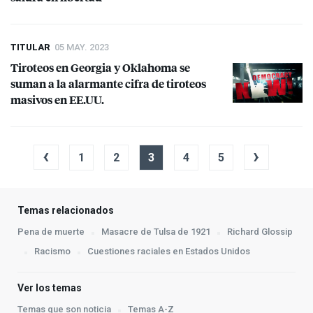
TITULAR
05 MAY. 2023
Tiroteos en Georgia y Oklahoma se
suman a la alarmante cifra de tiroteos
masivos en EE.UU.
‹
›
1
2
3
4
5
Temas relacionados
Pena de muerte
Masacre de Tulsa de 1921
Richard Glossip
Racismo
Cuestiones raciales en Estados Unidos
Ver los temas
Temas que son noticia
Temas A-Z