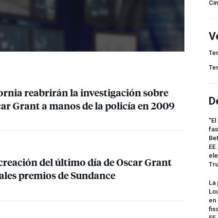
Ci
V
Te
Te
fornia reabrirán la investigación sobre
D
car Grant a manos de la policía en 2009
“El
fas
Bet
EE.
ele
ecreación del último día de Oscar Grant
Tr
pales premios de Sundance
La 
Lou
en 
fis
EE