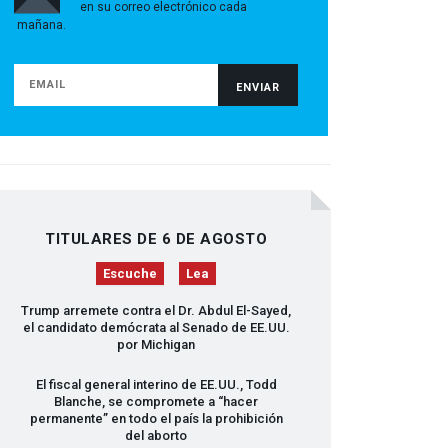
en su correo electrónico cada
mañana.
TITULARES DE 6 DE AGOSTO
Escuche
Lea
Trump arremete contra el Dr. Abdul El-Sayed,
el candidato demócrata al Senado de EE.UU.
por Michigan
El fiscal general interino de EE.UU., Todd
Blanche, se compromete a “hacer
permanente” en todo el país la prohibición
del aborto