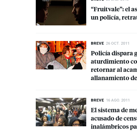
“Fruitvale”: el 
un policía, retr
BREVE
26 OCT. 2011
Policía dispara
aturdimiento co
retornar al aca
allanamiento de
BREVE
16 AGO. 2011
El sistema de m
acusado de censu
inalámbricos par