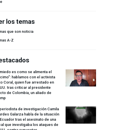
ne
er los temas
mas que son noticia
mas A-Z
estacados
 miedo es como se alimenta el
cimo”: hablamos con el activista
o Coral, quien fue arrestado en
UU. tras criticar al presidente
cto de Colombia, un aliado de
ump
periodista de investigación Camila
rdes Galarza habla de la situación
Ecuador tras el asesinato de una
cal que investigaba los ataques de
.UU. contra supuestas