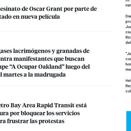
na
asesinato de Oscar Grant por parte de
atado en nueva película
Die
pro
Jua
ciu
Ric
del
 gases lacrimógenos y granadas de
“Ju
ntra manifestantes que buscan
com
hom
mpe “A Ocupar Oakland” luego del
me
l martes a la madrugada
Hel
Rey
col
etro Bay Area Rapid Transit está
ra por bloquear los servicios
a frustrar las protestas