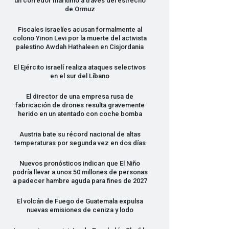
un corredor marítimo a través del estrecho
de Ormuz
Fiscales israelíes acusan formalmente al
colono Yinon Levi por la muerte del activista
palestino Awdah Hathaleen en Cisjordania
El Ejército israelí realiza ataques selectivos
en el sur del Líbano
El director de una empresa rusa de
fabricación de drones resulta gravemente
herido en un atentado con coche bomba
Austria bate su récord nacional de altas
temperaturas por segunda vez en dos días
Nuevos pronósticos indican que El Niño
podría llevar a unos 50 millones de personas
a padecer hambre aguda para fines de 2027
El volcán de Fuego de Guatemala expulsa
nuevas emisiones de ceniza y lodo