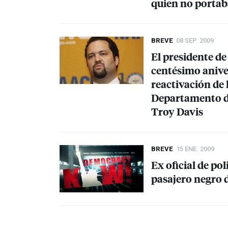
quien no porta
BREVE
08 SEP. 2009
El presidente de
centésimo aniver
reactivación de 
Departamento de
Troy Davis
BREVE
15 ENE. 2009
Ex oficial de po
pasajero negro