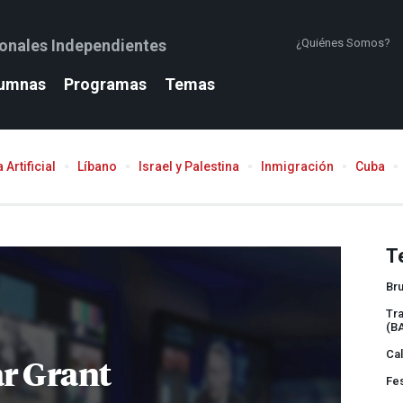
ionales Independientes
¿Quiénes Somos?
umnas
Programas
Temas
 Artificial
Líbano
Israel y Palestina
Inmigración
Cuba
T
Bru
Tra
(B
Cal
r Grant
Fes