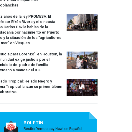
rcolanchas
z años de la ley
PROMESA
: El
fesor Efrén Rivera y el cineasta
n Carlos Dávila hablan de la
dadanía por nacimiento en Puerto
o y la situación de los “agricultores
 mar” en Vieques
sticia para Lorenzo”: en Houston, la
unidad exige justicia por el
icidio del padre de familia
xicano a manos del
ICE
ado Tropical: Helado Negro y
na Tropical lanzan su primer álbum
aborativo
BOLETÍN
Reciba Democracy Now! en Español