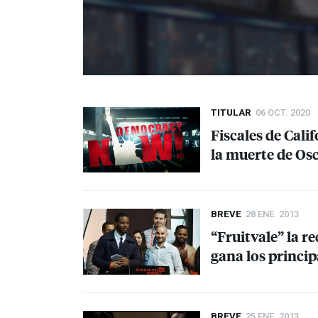
TITULAR
06 OCT. 2020
Fiscales de Cali
la muerte de Os
BREVE
28 ENE. 2013
“Fruitvale” la r
gana los princi
BREVE
25 ENE. 2013