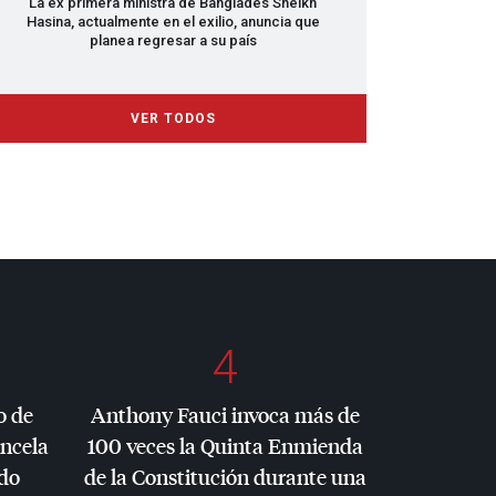
La ex primera ministra de Bangladés Sheikh
Hasina, actualmente en el exilio, anuncia que
planea regresar a su país
VER TODOS
4
o de
Anthony Fauci invoca más de
ancela
100 veces la Quinta Enmienda
do
de la Constitución durante una