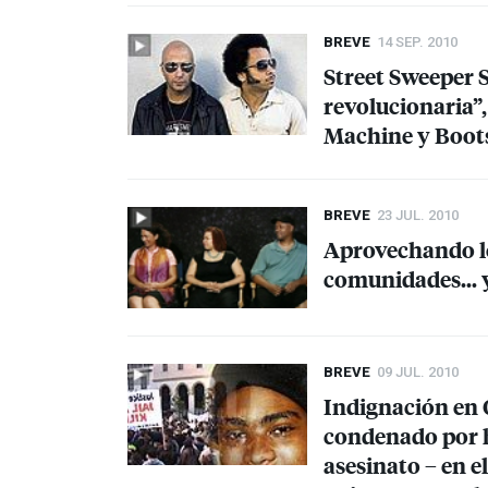
BREVE
14 SEP. 2010
Street Sweeper S
revolucionaria”
Machine y Boots
BREVE
23 JUL. 2010
Aprovechando lo
comunidades… y
BREVE
09 JUL. 2010
Indignación en 
condenado por h
asesinato – en e