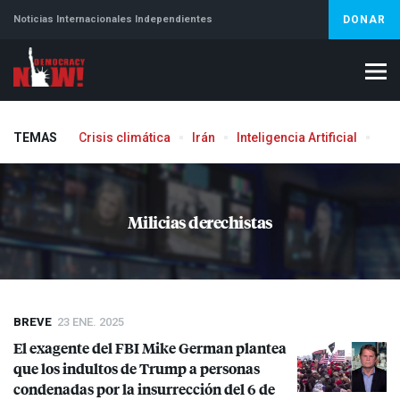
Noticias Internacionales Independientes
DONAR
TEMAS
Crisis climática
Irán
Inteligencia Artificial
Líb
Milicias derechistas
BREVE
23 ENE. 2025
El exagente del
FBI
Mike German plantea
que los indultos de Trump a personas
condenadas por la insurrección del 6 de