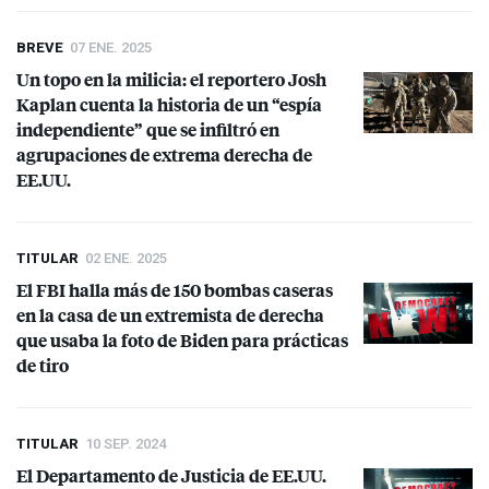
BREVE
07 ENE. 2025
Un topo en la milicia: el reportero Josh
Kaplan cuenta la historia de un “espía
independiente” que se infiltró en
agrupaciones de extrema derecha de
EE.UU.
TITULAR
02 ENE. 2025
El
FBI
halla más de 150 bombas caseras
en la casa de un extremista de derecha
que usaba la foto de Biden para prácticas
de tiro
TITULAR
10 SEP. 2024
El Departamento de Justicia de EE.UU.