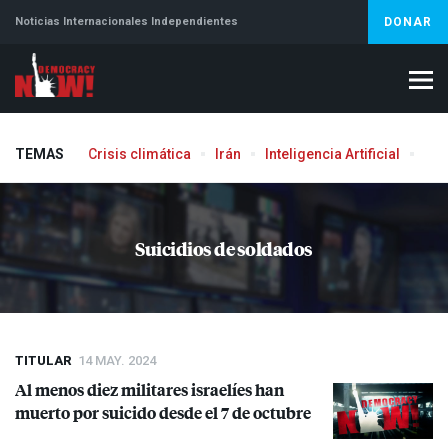
Noticias Internacionales Independientes
DONAR
TEMAS
Crisis climática
Irán
Inteligencia Artificial
Líb
Aborto
Suicidios de soldados
TITULAR
14 MAY. 2024
Al menos diez militares israelíes han
muerto por suicido desde el 7 de octubre