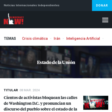
Noticias Internacionales Independientes
DONAR
TEMAS
Crisis climática
Irán
Inteligencia Artificial
Líb
Aborto
Estado de la Unión
TITULAR
08 MAR. 2024
Cientos de activistas bloquean las calles
de Washington D.C. y pronuncian un
discurso del pueblo sobre el estado de la