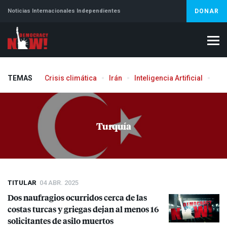
Noticias Internacionales Independientes
DONAR
TEMAS
Crisis climática
Irán
Inteligencia Artificial
Líb
Aborto
Turquía
TITULAR
04 ABR. 2025
Dos naufragios ocurridos cerca de las
costas turcas y griegas dejan al menos 16
solicitantes de asilo muertos