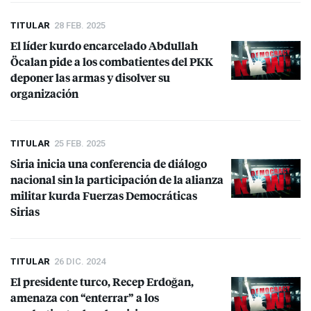
TITULAR
28 FEB. 2025
El líder kurdo encarcelado Abdullah
Öcalan pide a los combatientes del
PKK
deponer las armas y disolver su
organización
TITULAR
25 FEB. 2025
Siria inicia una conferencia de diálogo
nacional sin la participación de la alianza
militar kurda Fuerzas Democráticas
Sirias
TITULAR
26 DIC. 2024
El presidente turco, Recep Erdo​​ğan,
amenaza con “enterrar” a los