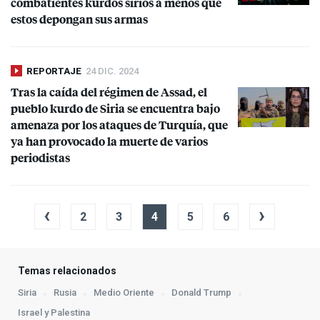
combatientes kurdos sirios a menos que
estos depongan sus armas
REPORTAJE
24 DIC. 2024
Tras la caída del régimen de Assad, el
pueblo kurdo de Siria se encuentra bajo
amenaza por los ataques de Turquía, que
ya han provocado la muerte de varios
periodistas
‹
›
2
3
4
5
6
Temas relacionados
Siria
Rusia
Medio Oriente
Donald Trump
Israel y Palestina