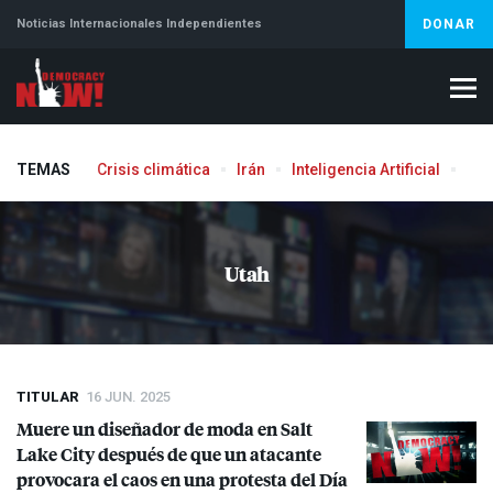
Noticias Internacionales Independientes
DONAR
TEMAS
Crisis climática
Irán
Inteligencia Artificial
Líb
Aborto
Utah
TITULAR
16 JUN. 2025
Muere un diseñador de moda en Salt
Lake City después de que un atacante
provocara el caos en una protesta del Día