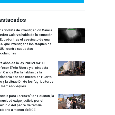
estacados
periodista de investigación Camila
rdes Galarza habla de la situación
Ecuador tras el asesinato de una
cal que investigaba los ataques de
.UU. contra supuestas
rcolanchas
z años de la ley
PROMESA
: El
fesor Efrén Rivera y el cineasta
n Carlos Dávila hablan de la
dadanía por nacimiento en Puerto
o y la situación de los “agricultores
 mar” en Vieques
sticia para Lorenzo”: en Houston, la
unidad exige justicia por el
icidio del padre de familia
xicano a manos del
ICE