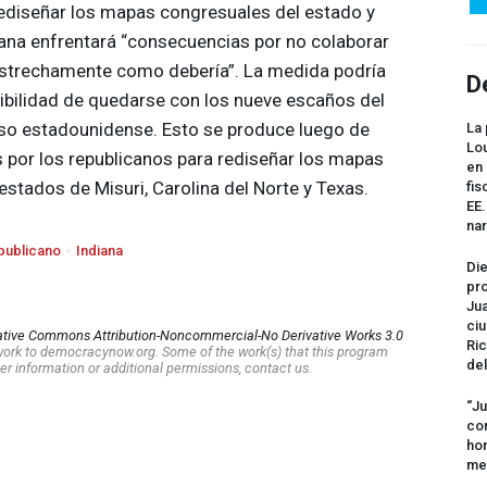
 rediseñar los mapas congresuales del estado y
diana enfrentará “consecuencias por no colaborar
estrechamente como debería”. La medida podría
D
sibilidad de quedarse con los nueve escaños del
eso estadounidense. Esto se produce luego de
La 
Lou
s por los republicanos para rediseñar los mapas
en 
estados de Misuri, Carolina del Norte y Texas.
fis
EE
na
publicano
Indiana
Die
pro
Jua
ciu
ative Commons Attribution-Noncommercial-No Derivative Works 3.0
Ric
s work to democracynow.org. Some of the work(s) that this program
del
er information or additional permissions, contact us.
“Ju
com
hom
me