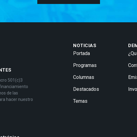
NOTICIAS
DE
Portada
¿Qu
Programas
Con
NTES
Columnas
Emi
ucro 501(c)3
 financiamiento
Destacados
Inv
mos de las
ara hacer nuestro
Temas