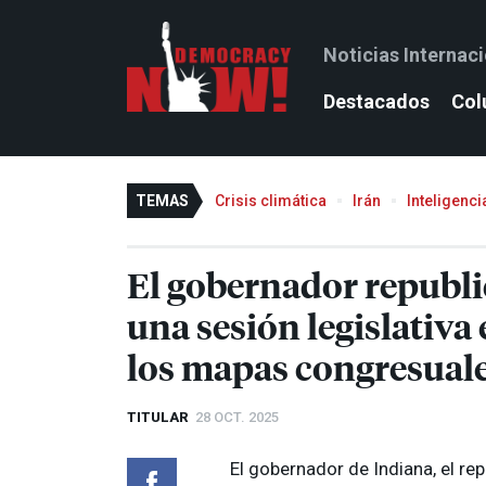
Noticias Internac
Destacados
Col
TEMAS
Crisis climática
Irán
Inteligencia
El gobernador republ
una sesión legislativa
los mapas congresuale
TITULAR
28 OCT. 2025
El gobernador de Indiana, el re