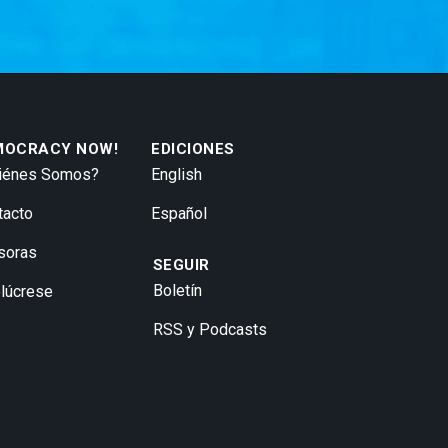
MOCRACY NOW!
EDICIONES
iénes Somos?
English
tacto
Español
soras
SEGUIR
Boletín
olúcrese
RSS y Podcasts