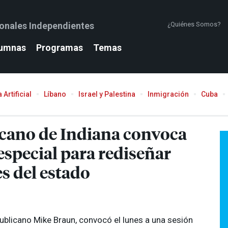
ionales Independientes
¿Quiénes Somos?
umnas
Programas
Temas
 Artificial
Líbano
Israel y Palestina
Inmigración
Cuba
icano de Indiana convoca
 especial para rediseñar
s del estado
publicano Mike Braun, convocó el lunes a una sesión