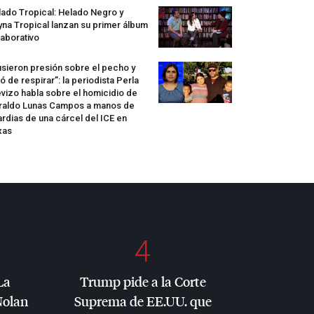
ado Tropical: Helado Negro y
na Tropical lanzan su primer álbum
aborativo
sieron presión sobre el pecho y
ó de respirar”: la periodista Perla
vizo habla sobre el homicidio de
raldo Lunas Campos a manos de
rdias de una cárcel del
ICE
en
xas
4
La
Trump pide a la Corte
Nolan
Suprema de EE.UU. que