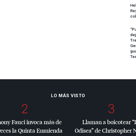
Hel
Rey
col
“Pu
dej
Tre
Ge
gua
Te
LO MÁS VISTO
2
3
ony Fauci invoca más de
Llaman a boicotear “
veces la Quinta Enmienda
Odisea” de Christopher 