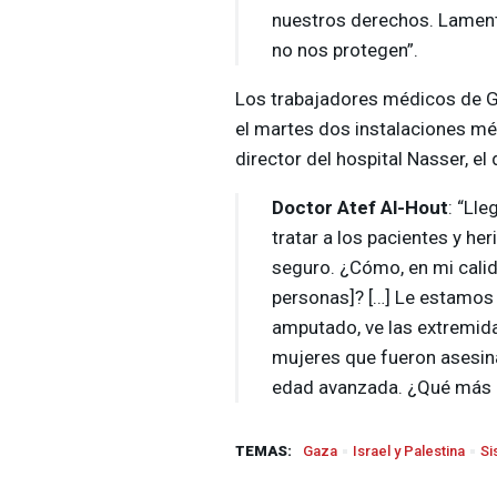
nuestros derechos. Lament
no nos protegen”.
Los trabajadores médicos de G
el martes dos instalaciones mé
director del hospital Nasser, el
Doctor Atef Al-Hout
: “Lle
tratar a los pacientes y her
seguro. ¿Cómo, en mi calida
personas]? […] Le estamos 
amputado, ve las extremida
mujeres que fueron asesi
edad avanzada. ¿Qué más q
TEMAS:
Gaza
Israel y Palestina
Si