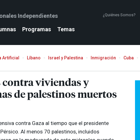
ionales Independientes
¿Quiénes Somos?
umnas
Programas
Temas
 Artificial
Líbano
Israel y Palestina
Inmigración
Cuba
s contra viviendas y
nas de palestinos muertos
fensiva contra Gaza al tiempo que el presidente
o Pérsico. Al menos 70 palestinos, incluidos
eron en la madrugada de este miércoles cuando