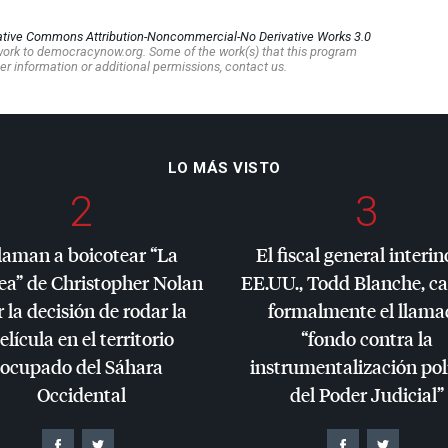
ative Commons Attribution-Noncommercial-No Derivative Works 3.0
s work to democracynow.org. Some of the work(s) that this program
er information or additional permissions, contact us.
LO MÁS VISTO
2
3
laman a boicotear “La
El fiscal general interin
ea” de Christopher Nolan
EE.UU., Todd Blanche, c
 la decisión de rodar la
formalmente el llama
elícula en el territorio
“fondo contra la
ocupado del Sáhara
instrumentalización pol
Occidental
del Poder Judicial”