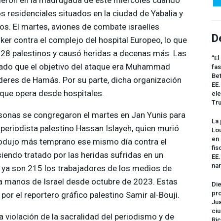
s residenciales situados en la ciudad de Yabalia y
s. El martes, aviones de combate israelíes
D
er contra el complejo del hospital Europeo, lo que
 28 palestinos y causó heridas a decenas más. Las
“El
mado que el objetivo del ataque era Muhammad
fas
Bet
líderes de Hamás. Por su parte, dicha organización
EE.
que opera desde hospitales.
ele
Tr
sonas se congregaron el martes en Jan Yunis para
La 
o periodista palestino Hassan Islayeh, quien murió
Lou
en 
rodujo más temprano ese mismo día contra el
fis
iendo tratado por las heridas sufridas en un
EE
na
, ya son 215 los trabajadores de los medios de
 manos de Israel desde octubre de 2023. Estas
Die
pro
por el reportero gráfico palestino Samir al-Bouji.
Jua
ciu
na violación de la sacralidad del periodismo y de
Ric