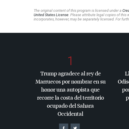
The original content of this program is licensed under a
Cre
United States License
. Please attribute legal copies of thi
incorporates, however, may be separately licensed. For furth
1
Trump agradece al rey de
L
Marruecos por nombrar en su
Odis
honor una autopista que
por
recorre la costa del territorio
p
ocupado del Sahara
Occidental