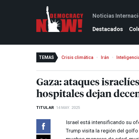
Noticias Internac
Destacados
Col
TEMAS
Crisis climática
Irán
Inteligencia
Gaza: ataques israelíe
hospitales dejan dece
TITULAR
14 MAY. 2025
Israel está intensificando su o
Trump visita la región del golf
muchos menores de edad, muri