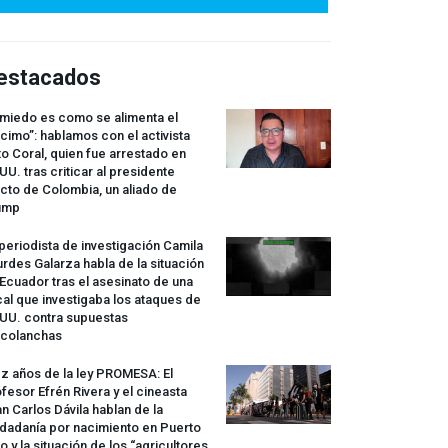
estacados
 miedo es como se alimenta el
cimo”: hablamos con el activista
o Coral, quien fue arrestado en
UU. tras criticar al presidente
cto de Colombia, un aliado de
ump
periodista de investigación Camila
rdes Galarza habla de la situación
Ecuador tras el asesinato de una
cal que investigaba los ataques de
.UU. contra supuestas
rcolanchas
z años de la ley
PROMESA
: El
fesor Efrén Rivera y el cineasta
n Carlos Dávila hablan de la
dadanía por nacimiento en Puerto
o y la situación de los “agricultores