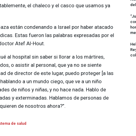
ablemente, el chaleco y el casco que usamos ya
del
“Ju
com
aza están condenando a Israel por haber atacado
hom
me
dicas. Estas fueron las palabras expresadas por el
 doctor Atef Al-Hout.
Hel
Rey
col
gué al hospital sin saber si llorar a los mártires,
idos, o asistir al personal, que ya no se siente
d de director de este lugar, puedo proteger [a las
hablando a un mundo ciego, que ve a un niño
des de niños y niñas, y no hace nada. Hablo de
nadas y exterminadas. Hablamos de personas de
uieren de nosotros ahora?”.
stema de salud