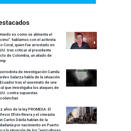
estacados
 miedo es como se alimenta el
cimo”: hablamos con el activista
o Coral, quien fue arrestado en
UU. tras criticar al presidente
cto de Colombia, un aliado de
ump
periodista de investigación Camila
rdes Galarza habla de la situación
Ecuador tras el asesinato de una
cal que investigaba los ataques de
.UU. contra supuestas
rcolanchas
z años de la ley
PROMESA
: El
fesor Efrén Rivera y el cineasta
n Carlos Dávila hablan de la
dadanía por nacimiento en Puerto
o y la situación de los “agricultores