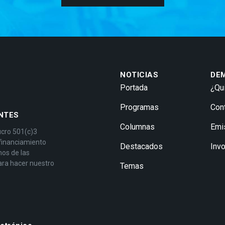
NOTICIAS
DE
Portada
¿Qu
Programas
Con
NTES
Columnas
Emi
ucro 501(c)3
 financiamiento
Destacados
Inv
mos de las
ara hacer nuestro
Temas