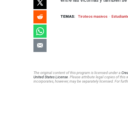
TEMAS:
Tiroteos masivos
Estudiant
The original content of this program is licensed under a
Cre
United States License
. Please attribute legal copies of thi
incorporates, however, may be separately licensed. For furth