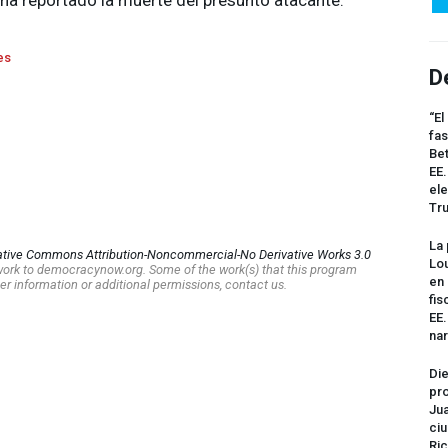
es
D
“El
fas
Bet
EE.
ele
Tr
La 
ative Commons Attribution-Noncommercial-No Derivative Works 3.0
Lou
s work to democracynow.org. Some of the work(s) that this program
en 
er information or additional permissions, contact us.
fis
EE
na
Die
pro
Jua
ciu
Ric