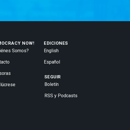
MOCRACY NOW!
EDICIONES
iénes Somos?
English
tacto
Español
soras
SEGUIR
Boletín
olúcrese
RSS y Podcasts