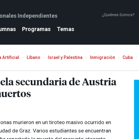
ionales Independientes
¿Quiénes Somos?
umnas
Programas
Temas
 Artificial
Líbano
Israel y Palestina
Inmigración
Cuba
ela secundaria de Austria
muertos
sonas murieron en un tiroteo masivo ocurrido en
iudad de Graz. Varios estudiantes se encuentran
 ha reportado la muerte del presunto atacante.