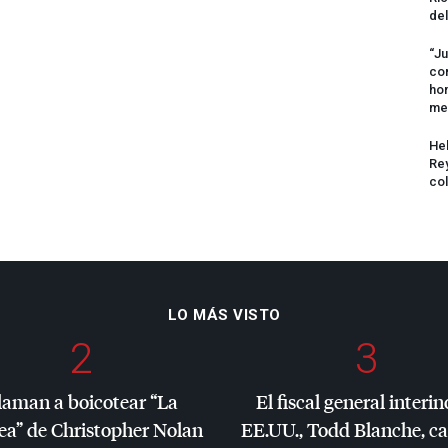
del
“Ju
com
hom
me
Hel
Rey
col
LO MÁS VISTO
2
3
laman a boicotear “La
El fiscal general interin
ea” de Christopher Nolan
EE.UU., Todd Blanche, c