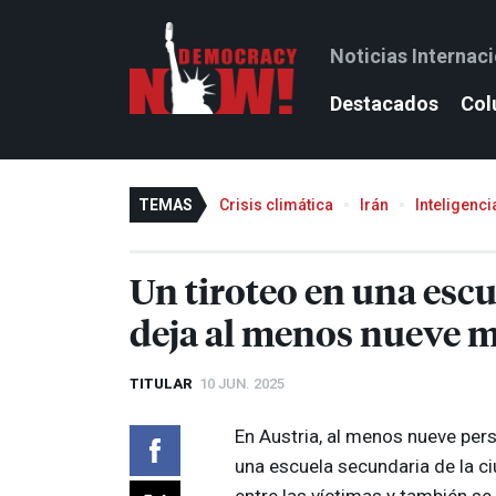
Noticias Internac
Destacados
Col
TEMAS
Crisis climática
Irán
Inteligencia
Un tiroteo en una escu
deja al menos nueve 
TITULAR
10 JUN. 2025
En Austria, al menos nueve per
una escuela secundaria de la c
entre las víctimas y también se