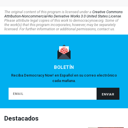
The original content of this program is licensed under a
Creative Commons
Attribution-Noncommercial-No Derivative Works 3.0 United States License
.
Please attribute legal copies of this work to democracynow.org. Some of
the work(s) that this program incorporates, however, may be separately
licensed. For further information or additional permissions, contact us.
BOLETÍN
Reciba Democracy Now! en Español en su correo electrónico
cada mañana.
Destacados