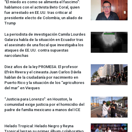
“El miedo es como se alimenta el fascimo”:
hablamos con el activista Beto Coral, quien
fue arrestado en EE.UU. tras criticar al
presidente electo de Colombia, un aliado de
Trump
La periodista de investigación Camila Lourdes
Galarza habla de la situación en Ecuador tras
el asesinato de una fiscal que investigaba los
ataques de EE.UU. contra supuestas
narcolanchas
Diez años de la ley
PROMESA
: El profesor
Efrén Rivera y el cineasta Juan Carlos Dávila
hablan de la ciudadanía por nacimiento en
Puerto Rico y la situación de los “agricultores
del mar” en Vieques
“Justicia para Lorenzo”: en Houston, la
comunidad exige justicia por el homicidio del
padre de familia mexicano a manos del
ICE
Helado Tropical: Helado Negro y Reyna
Tropical lanzan su primer álbum colaborativo