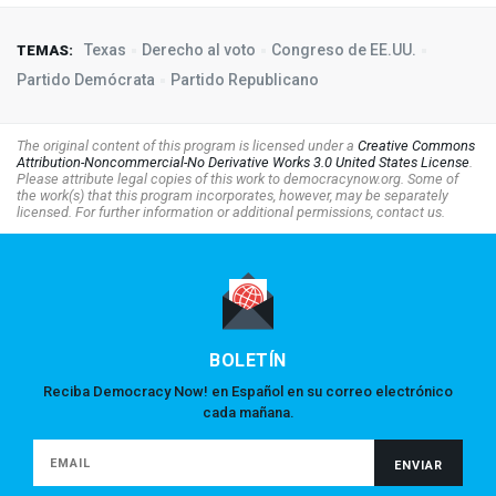
Texas
Derecho al voto
Congreso de EE.UU.
TEMAS:
Partido Demócrata
Partido Republicano
The original content of this program is licensed under a
Creative Commons
Attribution-Noncommercial-No Derivative Works 3.0 United States License
.
Please attribute legal copies of this work to democracynow.org. Some of
the work(s) that this program incorporates, however, may be separately
licensed. For further information or additional permissions, contact us.
BOLETÍN
Reciba Democracy Now! en Español en su correo electrónico
cada mañana.