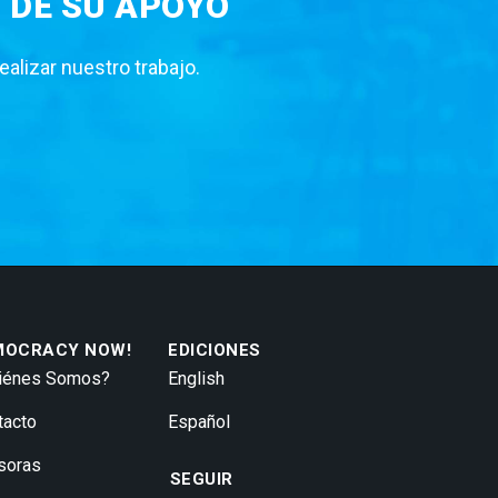
 DE SU APOYO
lizar nuestro trabajo.
MOCRACY NOW!
EDICIONES
iénes Somos?
English
tacto
Español
soras
SEGUIR