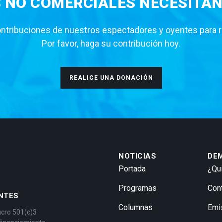
S NO COMERCIALES NECESITAN
tribuciones de nuestros espectadores y oyentes para rea
Por favor, haga su contribución hoy.
REALICE UNA DONACIÓN
NOTICIAS
DE
Portada
¿Qu
Programas
Con
NTES
Columnas
Emi
ucro 501(c)3