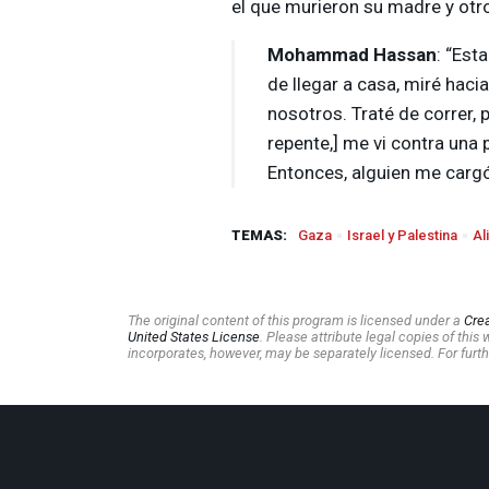
el que murieron su madre y otr
Mohammad Hassan
: “Est
de llegar a casa, miré haci
nosotros. Traté de correr, 
repente,] me vi contra una 
Entonces, alguien me cargó 
TEMAS:
Gaza
Israel y Palestina
Al
The original content of this program is licensed under a
Cre
United States License
. Please attribute legal copies of thi
incorporates, however, may be separately licensed. For furth