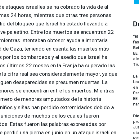
de ataques israelíes se ha cobrado la vida de al
imas 24 horas, mientras que otras tres personas
D
io del bloqueo que Israel ha estado llevando a
ve palestino. Entre los muertos se encuentran 22
“El
 mientras intentaban obtener ayuda alimentaria.
fas
Bet
d de Gaza, teniendo en cuenta las muertes más
EE.
s por los bombardeos y el asedio que Israel ha
ele
Tr
los últimos 22 meses en la Franja ha superado las
 la cifra real sea considerablemente mayor, ya que
La 
iguen desaparecidas se presumen muertas. La
Lou
en 
nores se encuentran entre los muertos. Mientras
fis
número de menores amputados de la historia
EE
na
niños y niñas han perdido extremidades debido a
municiones de muchos de los cuales fueron
Die
pro
os. Estas fueron las palabras expresadas por
Jua
erdió una pierna en junio en un ataque israelí en
ciu
Ric