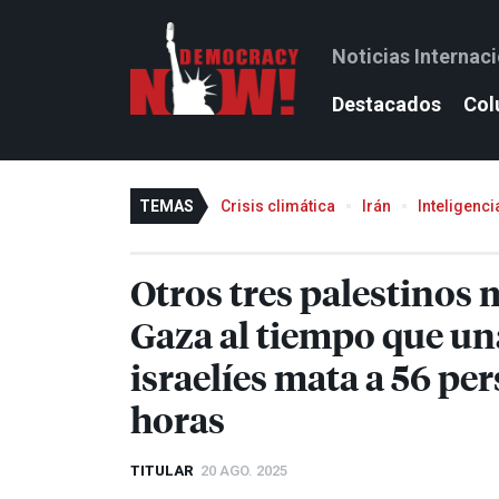
Noticias Internac
Destacados
Col
TEMAS
Crisis climática
Irán
Inteligencia
Otros tres palestinos
Gaza al tiempo que una
israelíes mata a 56 pe
horas
TITULAR
20 AGO. 2025