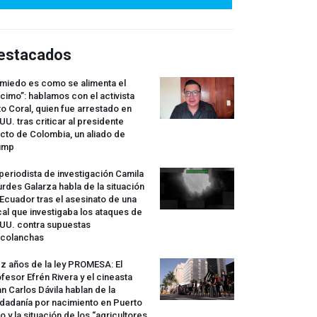
estacados
 miedo es como se alimenta el
cimo”: hablamos con el activista
o Coral, quien fue arrestado en
UU. tras criticar al presidente
cto de Colombia, un aliado de
ump
periodista de investigación Camila
rdes Galarza habla de la situación
Ecuador tras el asesinato de una
cal que investigaba los ataques de
.UU. contra supuestas
rcolanchas
z años de la ley
PROMESA
: El
fesor Efrén Rivera y el cineasta
n Carlos Dávila hablan de la
dadanía por nacimiento en Puerto
o y la situación de los “agricultores