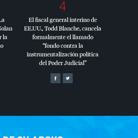
4
La
El fiscal general interino de
Nolan
EE.UU., Todd Blanche, cancela
r la
formalmente el llamado
io
“fondo contra la
instrumentalización política
del Poder Judicial”