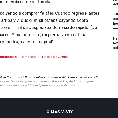
os miembros de su familia.
del
aba yendo a comprar falafel. Cuando regresé, antes
“Ju
com
a arriba y vi que el misil estaba cayendo sobre
hom
pero el misil se desplazaba demasiado rápido. [De
me
pared. Y cuando miré, mi pierna ya no estaba.
Hel
y me trajo a este hospital”.
Rey
col
imentación
Hambruna
Tratado de Armas
ative Commons Attribution-Noncommercial-No Derivative Works 3.0
s work to democracynow.org. Some of the work(s) that this program
er information or additional permissions, contact us.
LO MÁS VISTO