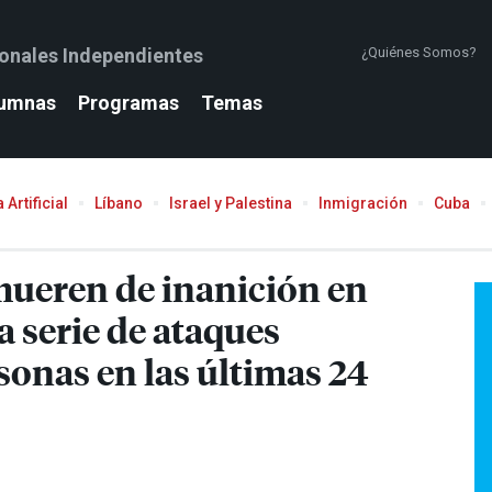
ionales Independientes
¿Quiénes Somos?
umnas
Programas
Temas
 Artificial
Líbano
Israel y Palestina
Inmigración
Cuba
 mueren de inanición en
 serie de ataques
rsonas en las últimas 24