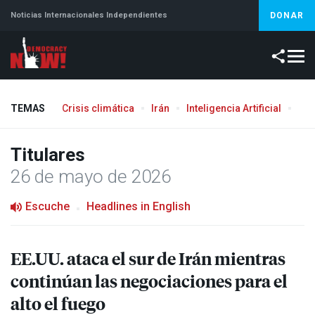
Noticias Internacionales Independientes
DONAR
TEMAS
Crisis climática
Irán
Inteligencia Artificial
Líb
Titulares
26 de mayo de 2026
Escuche
Headlines in English
EE.UU. ataca el sur de Irán mientras
continúan las negociaciones para el
alto el fuego