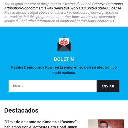
The original content of this program is licensed under a
Creative Commons
Attribution-Noncommercial-No Derivative Works 3.0 United States License
.
Please attribute legal copies of this work to democracynow.org. Some of
the work(s) that this program incorporates, however, may be separately
licensed. For further information or additional permissions, contact us.
BOLETÍN
Reciba Democracy Now! en Español en su correo electrónico
cada mañana.
Destacados
“El miedo es como se alimenta el fascimo”:
hablamos con el activista Beto Coral, quien