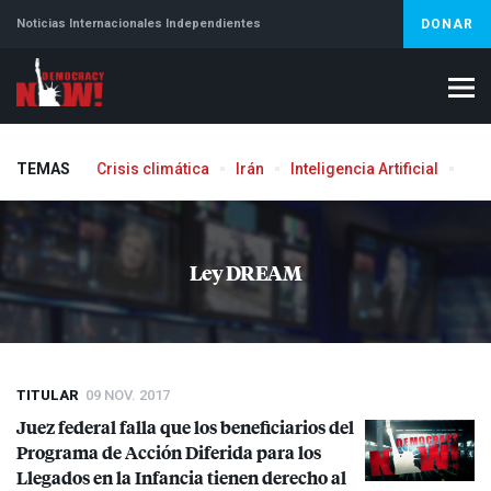
Noticias Internacionales Independientes
DONAR
TEMAS
Crisis climática
Irán
Inteligencia Artificial
Líb
Ley DREAM
TITULAR
09 NOV. 2017
Juez federal falla que los beneficiarios del
Programa de Acción Diferida para los
Llegados en la Infancia tienen derecho al