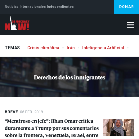
Noticias Internacionales Independientes
DONAR
TEMAS
Crisis climática
Irán
Inteligencia Artificial
Líb
Aborto
Derechos de los inmigrantes
BREVE
06 FEB. 2019
“Mentiroso en jefe”: Ilhan Omar critica
duramente a Trump por sus comentarios
sobre la frontera, Venezuela, Israel, entre