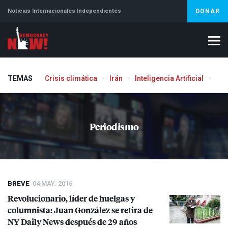
Noticias Internacionales Independientes
DONAR
TEMAS
Crisis climática
Irán
Inteligencia Artificial
Líb
Aborto
Periodismo
BREVE
04 MAY. 2016
Revolucionario, líder de huelgas y
columnista: Juan González se retira de
NY Daily News después de 29 años