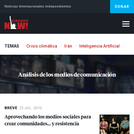
Noticias Internacionales Independientes
DONAR
TEMAS
Crisis climática
Irán
Inteligencia Artificial
Líb
Aborto
Análisis de los medios de comunicación
BREVE
23 JUL. 2010
Aprovechando los medios sociales para
crear comunidades… y resistencia