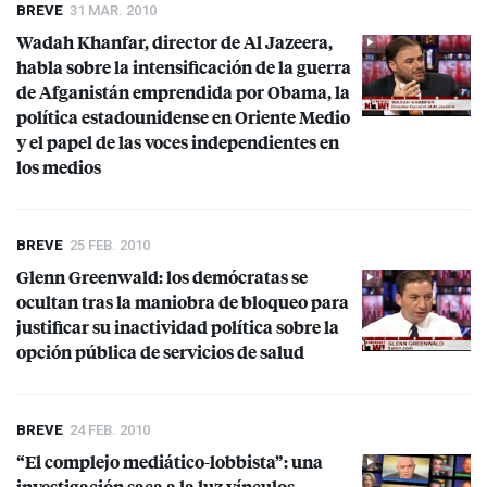
BREVE
31 MAR. 2010
Wadah Khanfar, director de Al Jazeera,
habla sobre la intensificación de la guerra
de Afganistán emprendida por Obama, la
política estadounidense en Oriente Medio
y el papel de las voces independientes en
los medios
BREVE
25 FEB. 2010
Glenn Greenwald: los demócratas se
ocultan tras la maniobra de bloqueo para
justificar su inactividad política sobre la
opción pública de servicios de salud
BREVE
24 FEB. 2010
“El complejo mediático-lobbista”: una
investigación saca a la luz vínculos