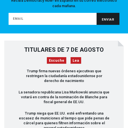
Reciba Democracy Now! en Español en su correo electrónico
cada mañana.
TITULARES DE 7 DE AGOSTO
Escuche
Lea
Trump firma nuevas órdenes ejecutivas que
restringen la ciudadanía estadounidense por
derecho de nacimiento
La senadora republicana Lisa Murkowski anuncia que
votará en contra de la nominación de Blanche para
fiscal general de EE.UU.
Trump niega que EE.UU. esté enfrentando una
escasez de municiones al tiempo que pide penas de
cárcel para quienes filtren información sobre el
arsenal estadounidense