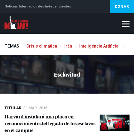
Noticias Internacionales Independientes
DONAR
TEMAS
Crisis climática
Irán
Inteligencia Artificial
Líb
Aborto
Esclavitud
TITULAR
31 MAR. 2016
Harvard instalará una placa en
reconocimiento del legado de los esclavos
en el campus