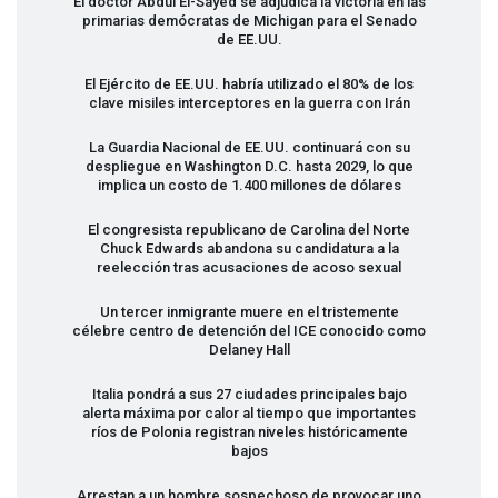
El doctor Abdul El-Sayed se adjudica la victoria en las
primarias demócratas de Michigan para el Senado
de EE.UU.
El Ejército de EE.UU. habría utilizado el 80% de los
clave misiles interceptores en la guerra con Irán
La Guardia Nacional de EE.UU. continuará con su
despliegue en Washington D.C. hasta 2029, lo que
implica un costo de 1.400 millones de dólares
El congresista republicano de Carolina del Norte
Chuck Edwards abandona su candidatura a la
reelección tras acusaciones de acoso sexual
Un tercer inmigrante muere en el tristemente
célebre centro de detención del
ICE
conocido como
Delaney Hall
Italia pondrá a sus 27 ciudades principales bajo
alerta máxima por calor al tiempo que importantes
ríos de Polonia registran niveles históricamente
bajos
Arrestan a un hombre sospechoso de provocar uno