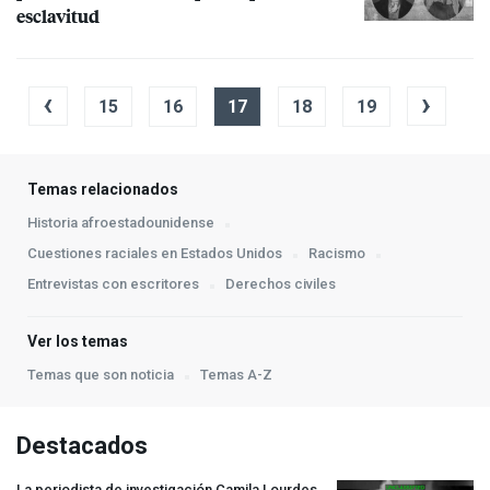
esclavitud
‹
›
15
16
17
18
19
Temas relacionados
Historia afroestadounidense
Cuestiones raciales en Estados Unidos
Racismo
Entrevistas con escritores
Derechos civiles
Ver los temas
Temas que son noticia
Temas A-Z
Destacados
La periodista de investigación Camila Lourdes