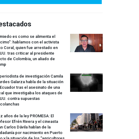
estacados
 miedo es como se alimenta el
cimo”: hablamos con el activista
o Coral, quien fue arrestado en
UU. tras criticar al presidente
cto de Colombia, un aliado de
ump
periodista de investigación Camila
rdes Galarza habla de la situación
Ecuador tras el asesinato de una
cal que investigaba los ataques de
.UU. contra supuestas
rcolanchas
z años de la ley
PROMESA
: El
fesor Efrén Rivera y el cineasta
n Carlos Dávila hablan de la
dadanía por nacimiento en Puerto
o y la situación de los “agricultores