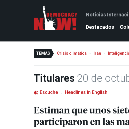
Noticias Internac
Destacados
Col
TEMAS
Crisis climática
Irán
Inteligencia
Titulares
20 de octu
Escuche
Headlines in English
Estiman que unos siet
participaron en las ma