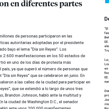
on en diferentes partes
D
“El
fas
millones de personas participaron en las
Bet
EE.
ticas autoritarias adoptadas por el presidente
ele
do bajo el lema “Día sin Reyes”. Los
Tr
o 2.600 manifestaciones en los 50 estados de
La 
rtió en uno de los días de protesta más
Lou
del país, ya que superó el número de personas que
en 
fis
l “Día sin Reyes” que se celebraron en junio. En
EE
lieron a las calles de la ciudad para participar en
na
eyes”, que se extendió a lo largo de unos tres
Die
go, Brandon Johnson, habló ante la multitud y
pro
Jua
En la ciudad de Washington D.C., el senador
ciu
habló ante unos 200.000 manifestantes.
Ric