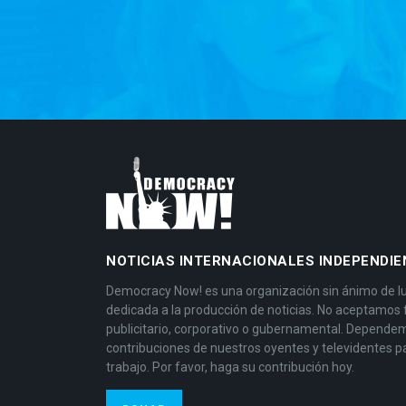
NOTICIAS INTERNACIONALES INDEPENDIE
Democracy Now! es una organización sin ánimo de l
dedicada a la producción de noticias. No aceptamos
publicitario, corporativo o gubernamental. Depende
contribuciones de nuestros oyentes y televidentes p
trabajo. Por favor, haga su contribución hoy.