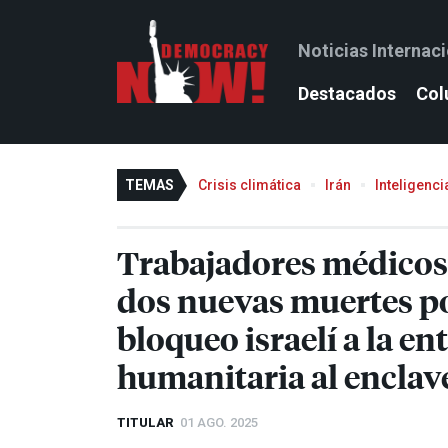
Noticias Internac
Destacados
Col
TEMAS
Crisis climática
Irán
Inteligencia
Trabajadores médicos
dos nuevas muertes po
bloqueo israelí a la e
humanitaria al enclav
TITULAR
01 AGO. 2025