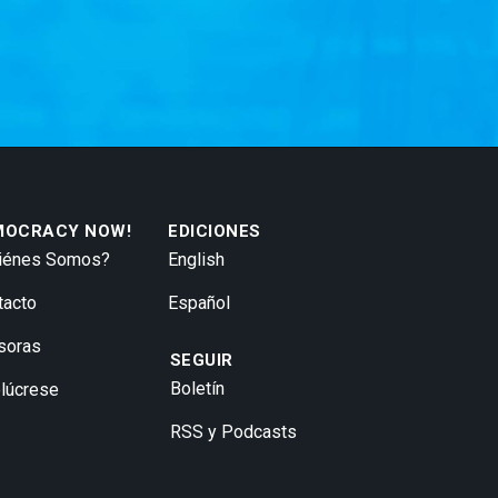
MOCRACY NOW!
EDICIONES
iénes Somos?
English
tacto
Español
soras
SEGUIR
Boletín
olúcrese
RSS y Podcasts