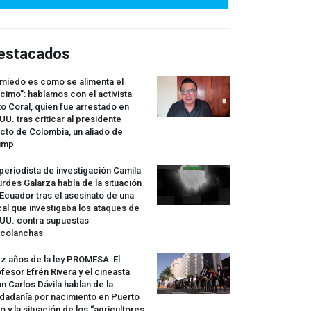
estacados
 miedo es como se alimenta el
cimo”: hablamos con el activista
o Coral, quien fue arrestado en
UU. tras criticar al presidente
cto de Colombia, un aliado de
ump
periodista de investigación Camila
rdes Galarza habla de la situación
Ecuador tras el asesinato de una
cal que investigaba los ataques de
.UU. contra supuestas
rcolanchas
z años de la ley
PROMESA
: El
fesor Efrén Rivera y el cineasta
n Carlos Dávila hablan de la
dadanía por nacimiento en Puerto
o y la situación de los “agricultores