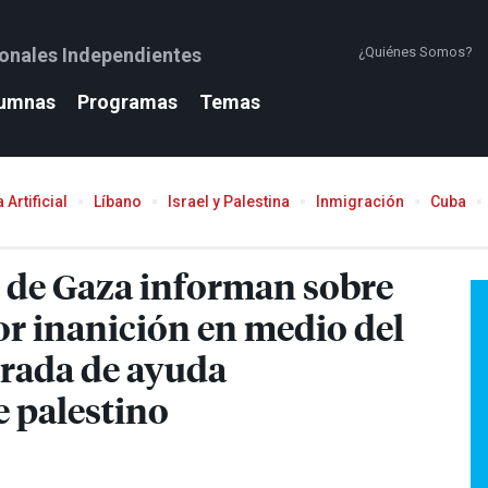
ionales Independientes
¿Quiénes Somos?
umnas
Programas
Temas
 Artificial
Líbano
Israel y Palestina
Inmigración
Cuba
 de Gaza informan sobre
r inanición en medio del
ntrada de ayuda
e palestino