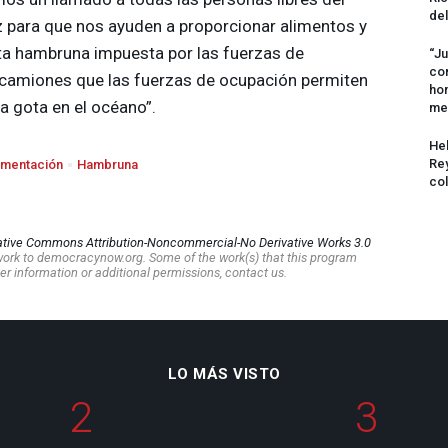
del
 para que nos ayuden a proporcionar alimentos y
ta hambruna impuesta por las fuerzas de
“Ju
com
 camiones que las fuerzas de ocupación permiten
hom
na gota en el océano”.
me
Hel
Rey
imentación
Hambruna
col
ative Commons Attribution-Noncommercial-No Derivative Works 3.0
s work to democracynow.org. Some of the work(s) that this program
er information or additional permissions, contact us.
LO MÁS VISTO
2
3