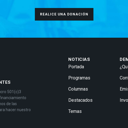
REALICE UNA DONACIÓN
NOTICIAS
DE
Portada
¿Qu
Programas
Con
NTES
Columnas
Emi
ucro 501(c)3
 financiamiento
Destacados
Inv
mos de las
ara hacer nuestro
Temas