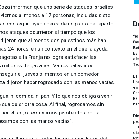
Gaza informan que una serie de ataques israelíes
viernes al menos a 17 personas, incluidas siete
D
an conseguir ayuda cerca de un punto de reparto
chos ataques ocurrieron al tiempo que los
“El
dijeron que al menos dos palestinos más han
fas
Bet
mas 24 horas, en un contexto en el que la ayuda
EE.
agotas a la Franja no logra satisfacer las
ele
Tr
millones de gazatíes. Varios palestinos
nseguir el jueves alimentos en un comedor
La 
za dijeron haber regresado con las manos vacías.
Lou
en 
fis
gua, ni comida, ni pan. Y lo que nos obliga a venir
EE
cualquier otra cosa. Al final, regresamos sin
na
por el sol, o terminamos pisoteados por la
Die
esamos con las manos vacías”.
pro
Jua
ciu
mos un llamado a todas las personas libres del
Ric