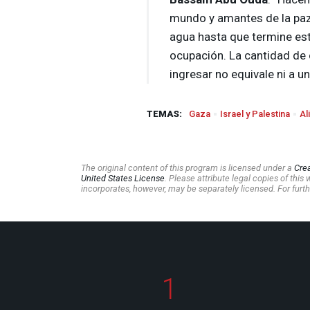
mundo y amantes de la paz
agua hasta que termine es
ocupación. La cantidad de
ingresar no equivale ni a u
TEMAS:
Gaza
Israel y Palestina
Al
The original content of this program is licensed under a
Cre
United States License
. Please attribute legal copies of thi
incorporates, however, may be separately licensed. For furth
1