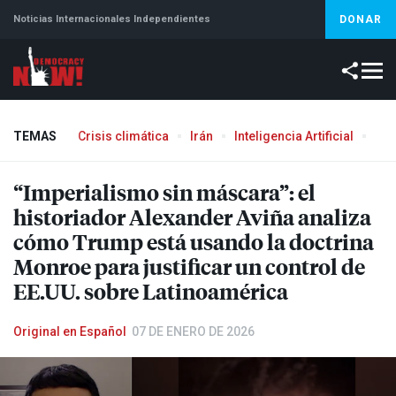
Noticias Internacionales Independientes
DONAR
TEMAS
Crisis climática
Irán
Inteligencia Artificial
Líb
Aborto
“Imperialismo sin máscara”: el
historiador Alexander Aviña analiza
cómo Trump está usando la doctrina
Monroe para justificar un control de
EE.UU. sobre Latinoamérica
Original en Español
07 DE ENERO DE 2026