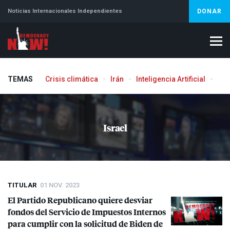
Noticias Internacionales Independientes
DONAR
TEMAS
Crisis climática
Irán
Inteligencia Artificial
Líb
Aborto
Israel
TITULAR
01 NOV. 2023
El Partido Republicano quiere desviar
fondos del Servicio de Impuestos Internos
para cumplir con la solicitud de Biden de