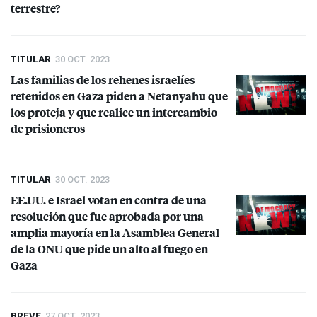
terrestre?
TITULAR
30 OCT. 2023
Las familias de los rehenes israelíes
retenidos en Gaza piden a Netanyahu que
los proteja y que realice un intercambio
de prisioneros
TITULAR
30 OCT. 2023
EE.UU. e Israel votan en contra de una
resolución que fue aprobada por una
amplia mayoría en la Asamblea General
de la
ONU
que pide un alto al fuego en
Gaza
BREVE
27 OCT. 2023