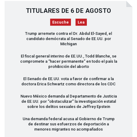
TITULARES DE 6 DE AGOSTO
Escuche
Lea
Trump arremete contra el Dr. Abdul El-Sayed, el
candidato demócrata al Senado de EE.UU. por
Michigan
El fiscal general interino de EE.UU., Todd Blanche, se
compromete a “hacer permanente” en todo el país la
prohibición del aborto
El Senado de EE.UU. vota a favor de confirmar a la
doctora Erica Schwartz como directora de los
CDC
Nuevo México demanda al Departamento de Justicia
de EE.UU. por “obstaculizar” la investigación estatal
sobre los delitos sexuales de Jeffrey Epstein
Una demanda federal acusa al Gobierno de Trump
de destinar sus esfuerzos de deportación a
menores migrantes no acompañados