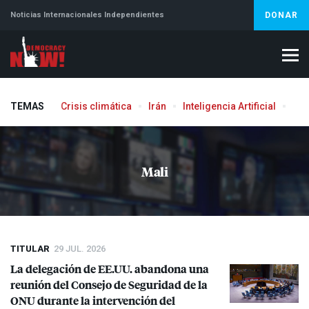
Noticias Internacionales Independientes
DONAR
TEMAS
Crisis climática
Irán
Inteligencia Artificial
Líb
Mali
TITULAR
29 JUL. 2026
La delegación de EE.UU. abandona una
reunión del Consejo de Seguridad de la
ONU
durante la intervención del