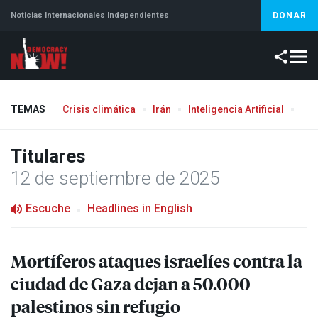
Noticias Internacionales Independientes
DONAR
TEMAS
Crisis climática
Irán
Inteligencia Artificial
Líb
Titulares
12 de septiembre de 2025
Escuche
Headlines in English
Mortíferos ataques israelíes contra la
ciudad de Gaza dejan a 50.000
palestinos sin refugio